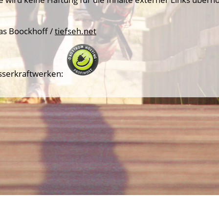
as Boockhoff /
tiefseh.net
sserkraftwerken: