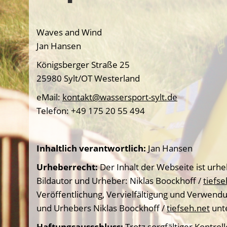
Waves and Wind
Jan Hansen
Königsberger Straße 25
25980 Sylt/OT Westerland
eMail:
kontakt@wassersport-sylt.de
Telefon: +49 175 20 55 494
Inhaltlich verantwortlich:
Jan Hansen
Urheberrecht:
Der Inhalt der Webseite ist urh
Bildautor und Urheber: Niklas Boockhoff /
tiefse
Veröffentlichung, Vervielfältigung und Verwendu
und Urhebers Niklas Boockhoff /
tiefseh.net
unte
Haftungsausschluss:
Trotz sorgfältiger Kontrol